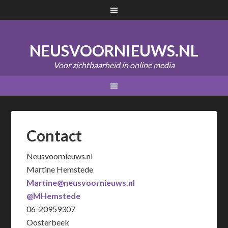
NEUSVOORNIEUWS.NL
Voor zichtbaarheid in online media
Contact
Neusvoornieuws.nl
Martine Hemstede
Martine@neusvoornieuws.nl
@MHemstede
06-20959307
Oosterbeek