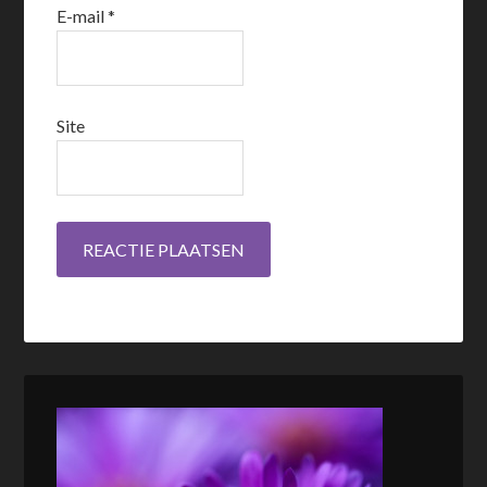
E-mail
*
Site