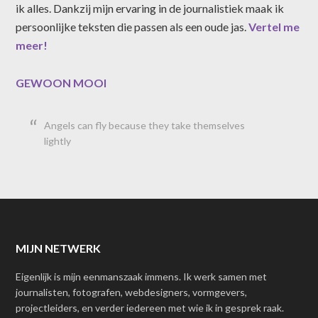
ik alles. Dankzij mijn ervaring in de journalistiek maak ik
persoonlijke teksten die passen als een oude jas.
Vertel me
meer!
GEWOON MOOI
Angels can fly because they take themselves
lightly
MIJN NETWERK
Eigenlijk is mijn eenmanszaak immens. Ik werk samen met
journalisten, fotografen, webdesigners, vormgevers,
projectleiders, en verder iedereen met wie ik in gesprek raak.